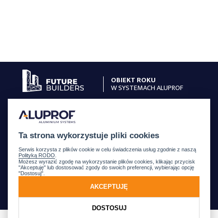
OBIEKT ROKU
W SYSTEMACH ALUPROF
GALERIA OBIEKTÓW
ZGŁOŚ OBIEKT
Ta strona wykorzystuje pliki cookies
ZASADY KONKURSU
Serwis korzysta z plików cookie w celu świadczenia usług zgodnie z naszą
Polityką RODO
.
JURY
Możesz wyrazić zgodę na wykorzystanie plików cookies, klikając przycisk
"Akceptuję" lub dostosować zgody do swoich preferencji, wybierając opcję
"Dostosuj".
NAGRODY
AKCEPTUJĘ
REGULAMIN
DOSTOSUJ