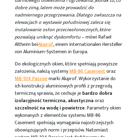
darmowego oświetlenia i ogrzewania. Jednak to, co
dobre zimą, latem może prowadzić do
nadmiernego przegrzewania. Dlatego zwłaszcza na
elewacjach o wystawie południowej zaleca się
instalowanie osłon przeciwsłonecznych, które
pozwalają uniknąć dyskomfortu
– mówi Rafael
Altheim bei
Aluprof
, einem internationalen Hersteller
von Aluminium-Systemen in Europa.
Do ekologicznych okien, które spełniają powyższe
założenia, należą systemy
MB-86 Casement
oraz
MB-104 Passive
marki Aluprof. Wykorzystanie do
ich konstrukcji aluminiowych profili z przegrodą
termiczną sprawia, że cechuje je
bardzo dobra
izolacyjność termiczna, akustyczna
oraz
szczelność na wodę i powietrze
. Parametry okien
wykonanych z elementów systemu MB-86
Casement spełniają wymagania najostrzejszych
obowiązujących norm i przepisów. Natomiast