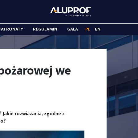
PATRONATY
REGULAMIN
GALA
PL
EN
wpożarowej we
 Jakie rozwiązania, zgodne z
ko?