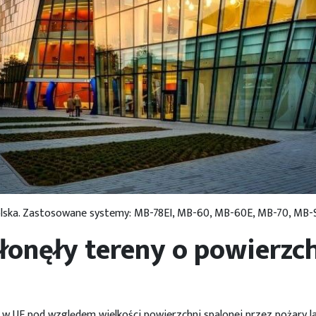
olska. Zastosowane systemy: MB-78EI, MB-60, MB-60E, MB-70, MB
onęły tereny o powierzch
w UE pod względem wielkości powierzchni spalonej przez pożary 