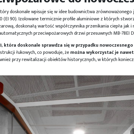
 który doskonale wpisuje się w idee budownictwa zrównoważonego
0 (EI 90). Izolowane termicznie profile aluminiowe z których stwo
rową, doskonałą wartość współczynnika przenikania ciepła jak i 
 automatycznych przeciwpożarowych drzwi przesuwnych MB-78EI D
I, która doskonale sprawdza się w przypadku nowoczesneg
trukcji łukowych, co powoduje, że
można wykorzystać je nawet 
wnież przy rewitalizacji obiektów historycznych, w których koniecz