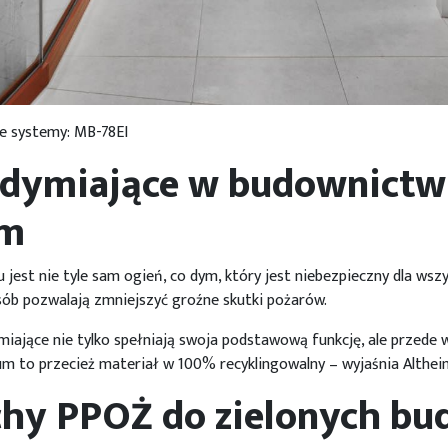
ne systemy: MB-78EI
ddymiające w budownictw
ym
est nie tyle sam ogień, co dym, który jest niebezpieczny dla wszy
sób pozwalają zmniejszyć groźne skutki pożarów.
iające nie tylko spełniają swoja podstawową funkcję, ale przede 
 to przecież materiał w 100% recyklingowalny – wyjaśnia Althei
chy PPOŻ do zielonych b