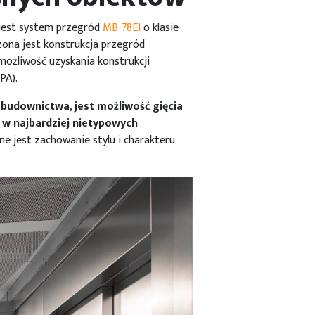
 jest system przegród
MB-78EI
o klasie
rzona jest konstrukcja przegród
możliwość uzyskania konstrukcji
PA).
o budownictwa
,
jest możliwość gięcia
w najbardziej nietypowych
ne jest zachowanie stylu i charakteru