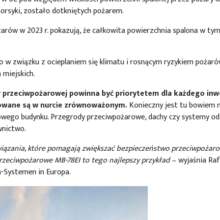
 Korsyki, zostało dotkniętych pożarem.
ów w 2023 r. pokazują, że całkowita powierzchnia spalona w tym ro
ko w związku z ocieplaniem się klimatu i rosnącym ryzykiem pożaró
miejskich.
y przeciwpożarowej powinna być priorytetem dla każdego in
udowane są w nurcie zrównoważonym.
Konieczny jest tu bowiem 
lowego budynku. Przegrody przeciwpożarowe, dachy czy systemy o
wnictwo.
ozwiązania, które pomagają zwiększać bezpieczeństwo przeciwpoża
rzeciwpożarowe MB-78EI to tego najlepszy przykład
– wyjaśnia Raf
m-Systemen in Europa.