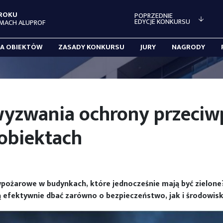
 ROKU
POPRZEDNIE
EDYCJE KONKURSU
MACH ALUPROF
IA OBIEKTÓW
ZASADY KONKURSU
JURY
NAGRODY
wyzwania ochrony przeci
obiektach
pożarowe w budynkach, które jednocześnie mają być zielone?
 efektywnie dbać zarówno o bezpieczeństwo, jak i środowis