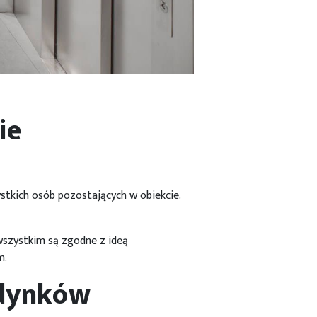
ie
stkich osób pozostających w obiekcie.
wszystkim są zgodne z ideą
m.
udynków