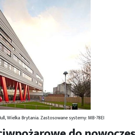
ull, Wielka Brytania. Zastosowane systemy: MB-78EI
eciwpożarowe do nowocze