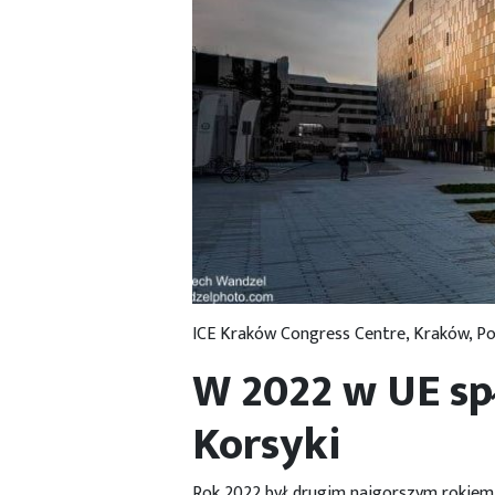
ICE Kraków Congress Centre, Kraków, P
W 2022 w UE spł
Korsyki
Rok 2022 był drugim najgorszym rokiem 