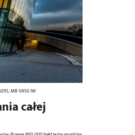
-SE95, MB-SR50 IW
nia całej
lasów. Prawie 900 000 hektarów gruntów,