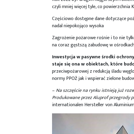
czyli mniej więcej tyle, co powierzchnia
Częściowo dostępne dane dotyczące pożar
nadal niepokojąco wysoka
Zagrożenie pożarowe rośnie i to nie tyl
na coraz gęstszą zabudowę w ośrodkach 
Inwestycja w pasywne środki ochron
staje się ona w obiektach, które b
przeciwpożarowej z redukcją śladu węg
normy PPOŻ jak i wspierać zielone budo
–
Na szczęście na rynku istnieją już r
Produkowane przez Aluprof przegrody p
internationalen Hersteller von Aluminiu